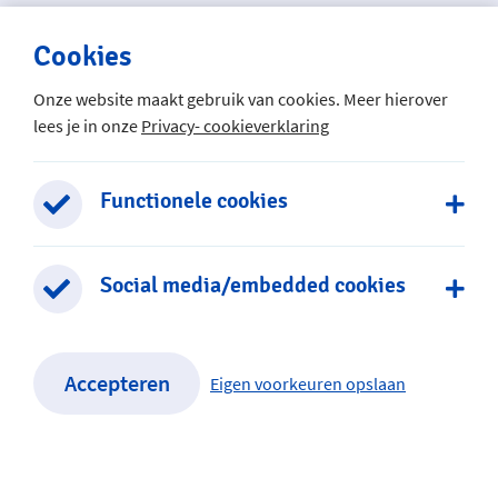
Cookies
Onze website maakt gebruik van cookies. Meer hierover
lees je in onze
Privacy- cookieverklaring
Het Mozaïek
Vroonhoevelaan 10-12
2408 ST Alphen aan den Rijn
Functionele cookies
0172 – 497 704
Social media/embedded cookies
Stuur een e-mail
Accepteren
Eigen voorkeuren opslaan
Het Mozaiek is onderdeel van SCOPE scholengroep
Privacy- en cookieverklaring