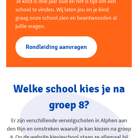
Je kind is drie jaar oud en het is tijd om een
school te vinden. Wij laten jou en je kind
graag onze school zien en beantwoorden al
jullie vragen.
Rondleiding aanvragen
Welke school kies je na
groep 8?
Er zijn verschillende vervolgscholen in Alphen aan
den Rijn en omstreken waaruit je kan kiezen na groep
8. Op de website kiesjeschool staan ze allemaal bij